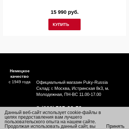
15 990 руб.
КУПИТЬ
Немецкое
качество
с 1949 года
Официальный магазин Puky-Russia
Склад: г. Москва, Истринская 8к3, м.
Молодежная, ПН-ВС 11.00-17.00
8 (800)
505-06-59
Данный веб-сайт использует cookie-файлы в
Перезвоните мне
целях предоставления вам лучшего
пользовательского опыта на нашем сайте.
×
Продолжая использовать данный сайт, вы
Принять
Согласие на обработку персональных данных