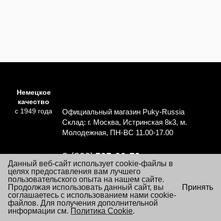
Немецкое
качество
с 1949 года
Официальный магазин Puky-Russia
Склад: г. Москва, Истринская 8к3, м.
Молодежная, ПН-ВС 11.00-17.00
8 (800)
505-06-59
Данный веб-сайт использует cookie-файлы в
Перезвоните мне
целях предоставления вам лучшего
пользовательского опыта на нашем сайте.
×
Продолжая использовать данный сайт, вы
Принять
Согласие на обработку персональных данных
Посещая настоящий сайт Вы даете согласие на обработку
соглашаетесь с использованием нами cookie-
Политика обработки персональных данных
файлов «cookie», пользовательских данных
файлов. Для получения дополнительной
…
Подробнее
информации см.
Условия заказа и покупки товаров
Политика Cookie
.