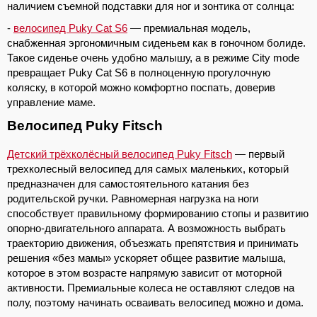
наличием съемной подставки для ног и зонтика от солнца:
-
велосипед Puky Cat S6
— премиальная модель,
снабженная эргономичным сиденьем как в гоночном болиде.
Такое сиденье очень удобно малышу, а в режиме City mode
превращает Puky Cat S6 в полноценную прогулочную
коляску, в которой можно комфортно поспать, доверив
управление маме.
Велосипед Puky Fitsch
Детский трёхколёсный велосипед Puky Fitsch
— первый
трехколесный велосипед для самых маленьких, который
предназначен для самостоятельного катания без
родительской ручки. Равномерная нагрузка на ноги
способствует правильному формированию стопы и развитию
опорно-двигательного аппарата. А возможность выбрать
траекторию движения, объезжать препятствия и принимать
решения «без мамы» ускоряет общее развитие малыша,
которое в этом возрасте напрямую зависит от моторной
активности. Премиальные колеса не оставляют следов на
полу, поэтому начинать осваивать велосипед можно и дома.