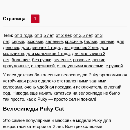
Страница:
1
Теги:
от 1 года
,
от 1,5 лет
,
от 2 лет
,
от 2,5 лет
,
от 3
лет
,
серые
,
розовые
,
зелёные
,
красные
,
белые
,
чёрные
,
для
девочек
,
для девочек 1 года
,
для девочек 2 лет
,
для
мальчиков
,
для мальчиков 1 года
,
для мальчиков 3
лет
,
большие
,
без ручки
,
зеленые
,
розовые
,
легкие
,
прогулочные
,
с
корзинкой
,
с надувными колесами
,
с ручкой
У всех детских 3х-колесных велосипедов Puky эргономичная
устойчивая рама с далеко отставленными задними
колесами, очень удобная посадка и исключительно легкий
ход. Никогда еще начать кататься на велосипеде не было
так просто, как с Puky — просто сел и поехал!
Велосипеды Puky Cat
Это самые популярные и массовые модели Puky для
возрастной категории от 2 лет. Все трехколесные