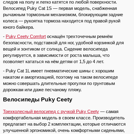
следов на полу и легко катятся по любой поверхности.
Велосипед Puky Cat 1S — первая модель, снабженная
рычажным тормозным механизмом, блокирующим задние
колеса — рукоятка тормоза находится под правой рукой
юного байкера.
-
Puky Ceety Comfort
оснащён трехточечным ремнём
безопасности, подставкой для ног, удобной корзинкой для
вещей и зонтиком от солнца. Сидение велосипеда
регулируется, в зависимости от роста малыша, что
позволяет кататься на нём детям от 1,5 до 4 лет.
- Puky Cat 1L имеет пневматические шины с хорошим
накатом и амортизацией, поэтому на таком велосипеде
можно совершать длительные прогулки по грунтовым
дорожкам или даже песчаному пляжу.
Велосипеды Puky Ceety
Трехколесный велосипед с ручкой Puky Ceety
— самая
комфортабельная модель в своем классе. Производитель
предлагает на выбор 2 комплектации, которые отличаются
улучшенной эргономикой, очень комфортными сиденьями,