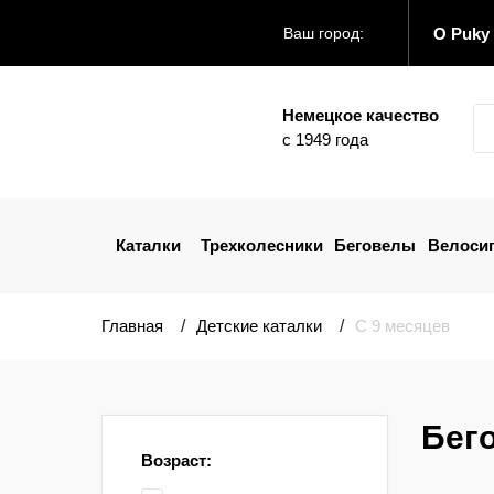
О Puky
Ваш город:
Немецкое качество
с 1949 года
Каталки
Трехколесники
Беговелы
Велоси
Главная
Детские каталки
С 9 месяцев
Бего
Возраст: