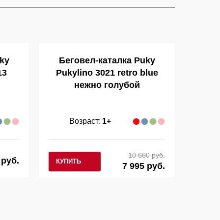
ky
Беговел-каталка Puky
13
Pukylino 3021 retro blue
нежно голубой
Возраст:
1+
10 660 руб.
 руб.
КУПИТЬ
7 995 руб.