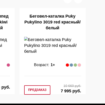
ипед
Беговел-каталка Puky
Бего
kiwi
Pukylino 3019 red красный/
ый
белый
Возраст:
1+
10 660 руб.
 руб.
ПРЕДЗАКАЗ
7 995 руб.
КУП