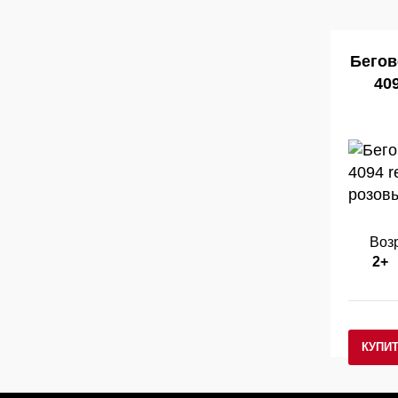
Бегов
409
Возр
2+
КУПИ