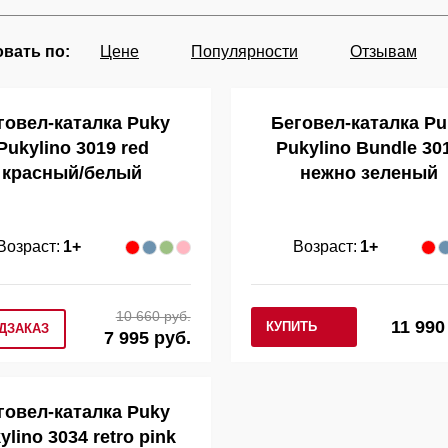
вать по:
Цене
Популярности
Отзывам
говел-каталка Puky
Беговел-каталка Pu
Pukylino 3019 red
Pukylino Bundle 30
красный/белый
нежно зеленый
Возраст:
1+
Возраст:
1+
10 660 руб.
11 990
КУПИТЬ
ДЗАКАЗ
7 995 руб.
говел-каталка Puky
ylino 3034 retro pink