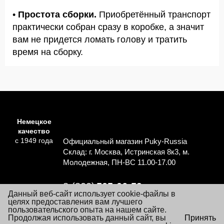
•
Простота сборки.
Приобретённый транспорт
практически собран сразу в коробке, а значит
вам не придется ломать голову и тратить
время на сборку.
Немецкое
качество
с 1949 года
Официальный магазин Puky-Russia
Склад: г. Москва, Истринская 8к3, м.
Молодежная, ПН-ВС 11.00-17.00
8 (800)
505-06-59
Данный веб-сайт использует cookie-файлы в
Перезвоните мне
целях предоставления вам лучшего
пользовательского опыта на нашем сайте.
×
Продолжая использовать данный сайт, вы
Принять
Согласие на обработку персональных данных