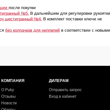
ации
после покупки
тигранный №5.
В дальнейшем для регулировки рукоятк
юч шестигранный №4.
В комплект поставки ключи не
тся
без колпачков для ниппелей
в соответствии с новым
КОМПАНИЯ
ДИЛЕРАМ
О Puky
Отправить запрос
Отзывы
Вход в кабинет
Новости
Обзоры