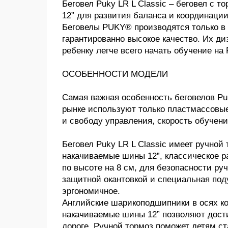
Беговел Puky LR L Classic – беговел с
12” для развития баланса и координации 
Беговелы PUKY® производятся только в 
гарантированно высокое качество. Их д
ребенку легче всего начать обучение на 
ОСОБЕННОСТИ МОДЕЛИ
Самая важная особенность беговелов Pu
рынке используют только пластмассовые
и свободу управления, скорость обучени
Беговел Puky LR L Classic имеет ручно
накачиваемые шины 12”, классическое р
по высоте на 8 см, для безопасности ру
защитной окантовкой и специальная под
эргономичное.
Английские шарикоподшипники в осях ко
накачиваемые шины 12” позволяют дости
дороге. Ручной тормоз поможет детям с