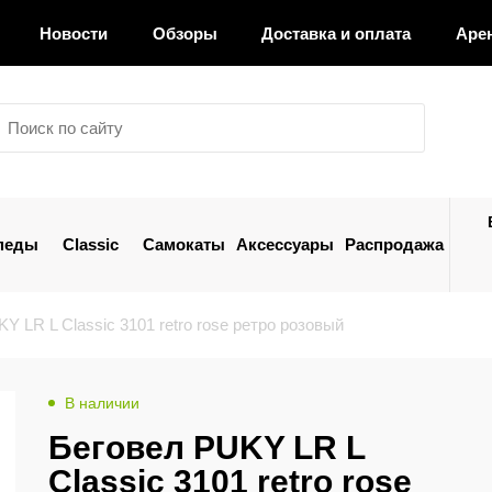
Новости
Обзоры
Доставка и оплата
Аре
педы
Classic
Самокаты
Аксессуары
Распродажа
Y LR L Classic 3101 retro rose ретро розовый
В наличии
Беговел PUKY LR L
Classic 3101 retro rose