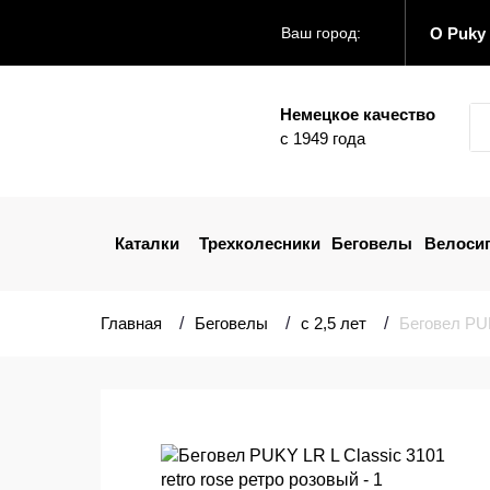
О Puky
Ваш город:
Немецкое качество
с 1949 года
Каталки
Трехколесники
Беговелы
Велоси
Главная
Беговелы
с 2,5 лет
Беговел PUK