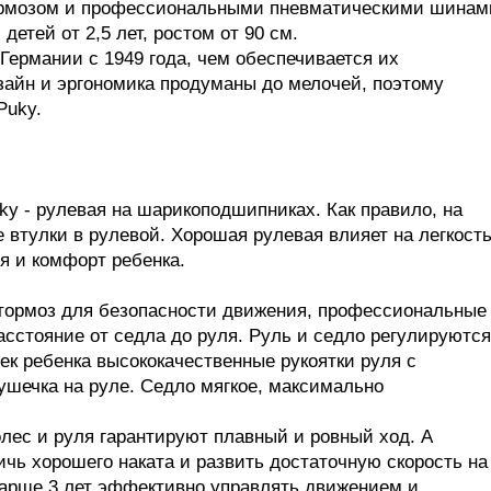
 тормозом и профессиональными пневматическими шинам
детей от 2,5 лет, ростом от 90 см.
Германии с 1949 года, чем обеспечивается их
изайн и эргономика продуманы до мелочей, поэтому
Puky.
ky - рулевая на шарикоподшипниках. Как правило, на
 втулки в рулевой. Хорошая рулевая влияет на легкост
я и комфорт ребенка.
й тормоз для безопасности движения, профессиональные
асстояние от седла до руля. Руль и седло регулируются
чек ребенка высококачественные рукоятки руля с
ушечка на руле. Седло мягкое, максимально
лес и руля гарантируют плавный и ровный ход. А
чь хорошего наката и развить достаточную скорость на
тарше 3 лет эффективно управлять движением и