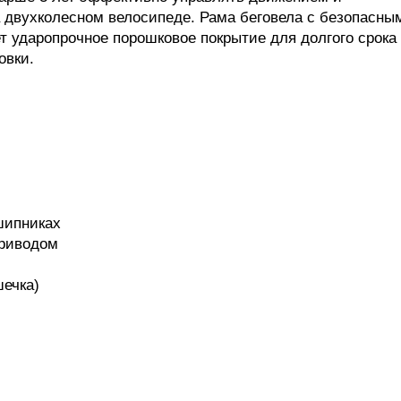
а двухколесном велосипеде. Рама беговела с безопасны
 ударопрочное порошковое покрытие для долгого срока
овки.
дшипниках
приводом
шечка)