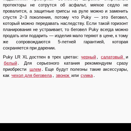
протекторы не сотрутся об асфальт, мягкое седло не
провалится, а защитные грипсы на руле можно и заменить
спустя 2−3 поколения, потому что Puky — это беговел,
который можно передавать наследству. Если такой горизонт
планирования не устраивает, то беговел Puky всегда можно
продать или подарить — изделия мало теряют в цене, к тому
же сопровождаются 5-летней гарантией, которая
сохраняется при дарении.
Puky LR XL достпен в трех цветах:
черный
,
салатовый
и
белый
. Для серьезного катания рекомендуем сразу
приобрести
шлем
. Еще будут полезны такие аксессуары,
как
чехол для беговела
,
звонок
или
сумка
.