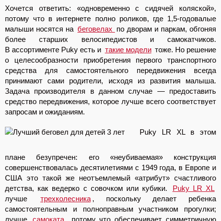
Хочется ответить: «одновременно с сидячей коляской»,
потому что в интернете полно роликов, где 1,5-годовалые
малыши носятся на
беговелах
по дворам и паркам, обгоняя
более старших велосипедистов и самокатчиков.
В ассортименте Puky есть и
такие модели
тоже. Но решение
о целесообразности приобретения первого транспортного
средства для самостоятельного передвижения всегда
принимают сами родители, исходя из развития малыша.
Задача производителя в данном случае — предоставить
средство передвижения, которое лучше всего соответствует
запросам и ожиданиям.
Puky LR XL в этом
плане безупречен: его «неубиваемая» конструкция
совершенствовалась десятилетиями с 1949 года, в Европе и
США это такой же неотъемлемый «атрибут» счастливого
детства, как ведерко с совочком или кубики.
Puky LR XL
лучше
трехколесника
, поскольку делает ребенка
самостоятельным и полноправным участником прогулки;
лучше
самоката
, потому что обеспечивает симметричную