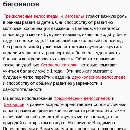
беговелов
Трехколесные велосипеды
и
беговелы
играют важную роль
в раннем развитии детей. Они способствуют развитию
моторики, координации движений и баланса, что является
основой для многих будущих навыков, включая ходьбу, бег и
езду на велосипеде. Правильный трехколесный велосипед
без родительской ручки помогает детям научиться крутить
педали и управлять транспортом, а беговел – удерживать
баланс и контролировать скорость. Обратите внимание
также на удобные
беговелы-каталки
, которые помогают
учиться балансу уже с 1 года. Эти навыки помогают в
будущем легко перейти к езде на
двухколесном велосипеде
и способствуют общему развитию уверенности и
самостоятельности.
В целом, использование
трехколесных велосипедов
и
беговелов
в раннем возрасте представляет собой отличный
способ развития физической активности ребенка. Это также
отличный способ для детей изучать мир и наслаждаться
природой на открытом воздухе. На примере Владимира
Переладова мы с Вами увидели, как полезны трехколесники