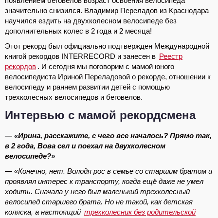
появлением беговелов возраст освоения велосипеда
значительно снизился. Владимир Переладов из Краснодара
научился ездить на двухколесном велосипеде без
дополнительных колес в 2 года и 2 месяца!
Этот рекорд был официально подтвержден Международной
книгой рекордов INTERRECORD и занесен в
Реестр
рекордов
. И сегодня мы поговорим с мамой юного
велосипедиста Ириной Переладовой о рекорде, отношении к
велосипеду и раннем развитии детей с помощью
трехколесных велосипедов и беговелов.
Интервью с мамой рекордсмена
— «
Ирина, расскажите, с чего все началось? Прямо так,
в 2 года, Вова сел и поехал на двухколесном
велосипеде?
»
— «Конечно, нет. Володя рос в семье со старшим братом и
проявлял интерес к транспорту, когда ещё даже не умел
ходить. Сначала у него был маленький трехколесный
велосипед старшего брата. Но не такой, как детская
коляска, а настоящий
трехколесник без родительской