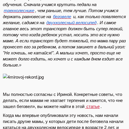
обучения. Сначала учимся крутить педали на
трехколеснике
, чем раньше, тем лучше. Потом учимся
держать равновесие на
беговеле
и, как только появляется
желание, садимся на
двухколесный велосипед
. И самое
главное весь этот транспорт должен быть супер легкий,
потому что когда ребенок устал, носить это все нужно
маме. А если транспорт будет тяжелый, то мама пару раз
пронесет его за ребенком, а потом закинет в дальний угол:
"Не хочешь, не катайся!". А малыш хочет, просто еще не
может долго ездить, но хочет и с каждым днем ездит все
больше.
»
Мы полностью согласны с Ириной. Конкретные советы, что
делать, если мамам не хватает терпения и кажется, что «не
зашел беговел», вы можете найти в этой
статье
.
Когда мы впервые опубликовали эту новость, нам начали
писать другие мамы, у которых дети после беговела начали
кататься на двухколесном велосипеде в возрасте 2 лет, и