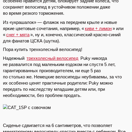
особенно нравится детям, блокирует задние колеса, что
сохраняет велосипед в устойчивом положении даже
во время резкого торможения.
Из «украшалок» — флажок на переднем крыле и новые
яркие цветовые сочетания, например, «
киви + лимон
» или
«
снег + мята
», ну и, конечно, классический красно-синий
для фанатов ЦСКА (шутка).
Пора купить трехколесный велосипед!
Надежный
трехколесный велосипед
Puky никогда
не развалится под маленьким ездоком ни спустя 5 лет,
гарантированных производителем, ни еще 5 раз
по столько же. Немецкие велосипеды неубиваемы, за что
их особенно ценят практичные родители: Puky можно
передать по наследству младшим детям или, при
необходимости, без проблем продать.
Сиденье сдвигается на 6 сантиметров, что позволяет
миниатюрному велосипеду «расти» вместе с ребенком. Все