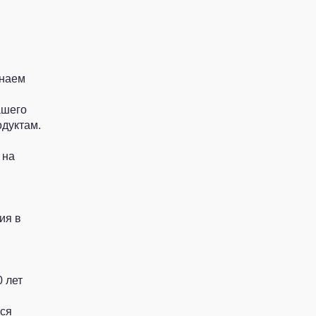
знаем
ашего
дуктам.
 на
ия в
 лет
тся