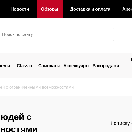
Новости
Обзоры
Доставка и оплата
Аре
педы
Classic
Самокаты
Аксессуары
Распродажа
ей с ограниченными возможностями
людей с
К списку
жностями