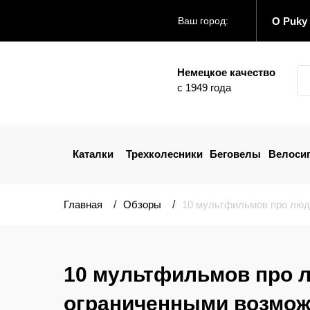
О Puky
Ваш город:
Немецкое качество
с 1949 года
Каталки
Трехколесники
Беговелы
Велоси
Главная
Обзоры
10 мультфильмов про люд
10 мультфильмов про 
ограниченными возмо