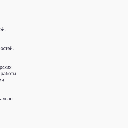
ей.
остей.
рских,
 работы
ми
иально