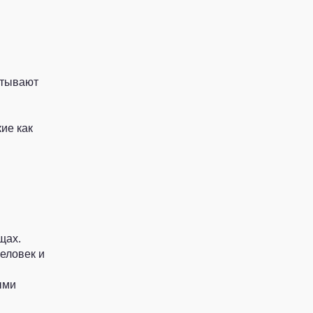
ытывают
ие как
щах.
человек и
ыми