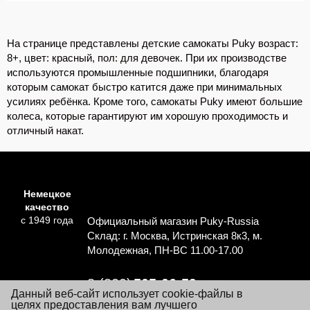
На странице представлены детские самокаты Puky возраст:
8+, цвет: красный, пол: для девочек. При их производстве
используются промышленные подшипники, благодаря
которым самокат быстро катится даже при минимальных
усилиях ребёнка. Кроме того, самокаты Puky имеют большие
колеса, которые гарантируют им хорошую проходимость и
отличный накат.
Немецкое
качество
с 1949 года
Официальный магазин Puky-Russia
Склад: г. Москва, Истринская 8к3, м.
Молодежная, ПН-ВС 11.00-17.00
8 (800)
505-06-59
Данный веб-сайт использует cookie-файлы в
Перезвоните мне
целях предоставления вам лучшего