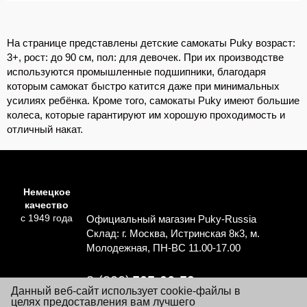
На странице представлены детские самокаты Puky возраст:
3+, рост: до 90 см, пол: для девочек. При их производстве
используются промышленные подшипники, благодаря
которым самокат быстро катится даже при минимальных
усилиях ребёнка. Кроме того, самокаты Puky имеют большие
колеса, которые гарантируют им хорошую проходимость и
отличный накат.
Немецкое
качество
с 1949 года
Официальный магазин Puky-Russia
Склад: г. Москва, Истринская 8к3, м.
Молодежная, ПН-ВС 11.00-17.00
8 (800)
505-06-59
Данный веб-сайт использует cookie-файлы в
Перезвоните мне
целях предоставления вам лучшего