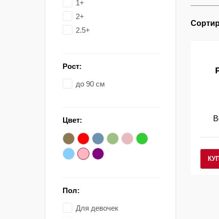
1+
2+
Сортир
2.5+
Рост:
до 90 см
В
Цвет:
КУ
Пол:
Для девочек