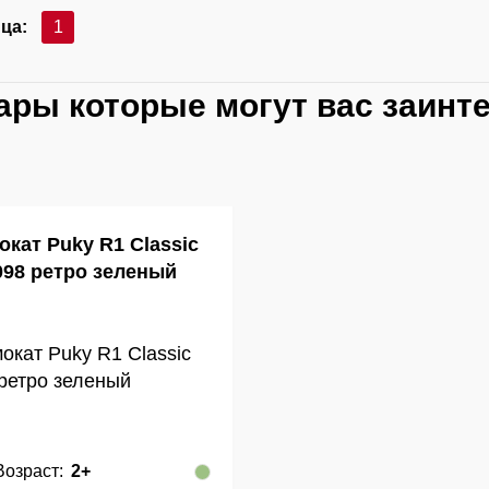
ца:
1
ары которые могут вас заинт
окат Puky R1 Classic
098 ретро зеленый
Возраст:
2+