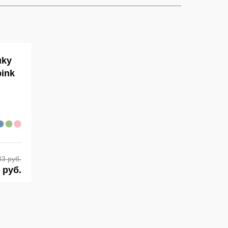
uky
pink
33 руб.
 руб.