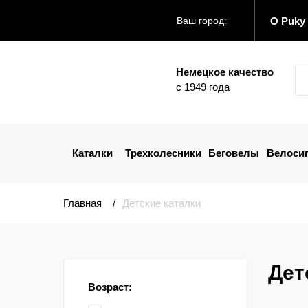
О Puky
Ваш город:
Немецкое качество
с 1949 года
Каталки
Трехколесники
Беговелы
Велоси
Главная
Детские каталки
Дет
Возраст: