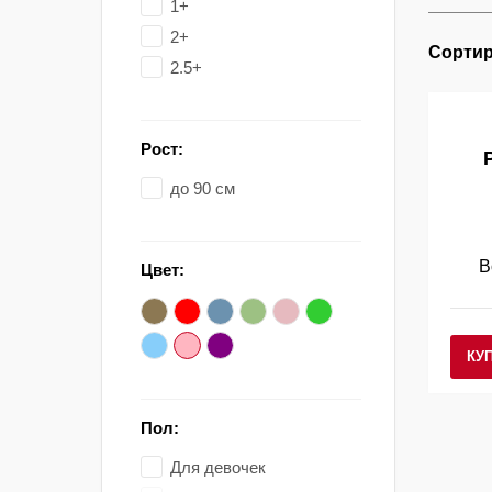
1+
2+
Сортир
2.5+
Рост:
до 90 см
В
Цвет:
КУ
Пол:
Для девочек