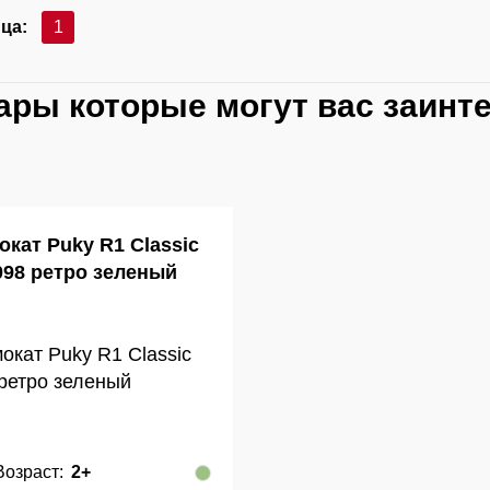
ца:
1
ары которые могут вас заинт
окат Puky R1 Classic
098 ретро зеленый
Возраст:
2+