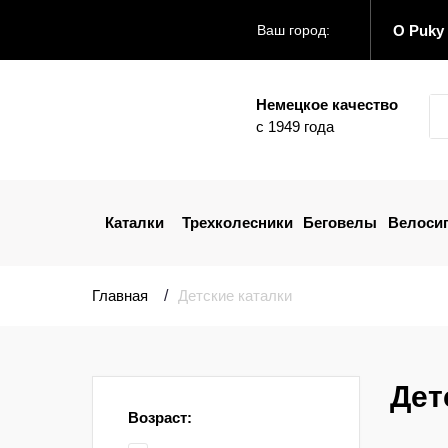
О Puky
Ваш город:
Немецкое качество
с 1949 года
Каталки
Трехколесники
Беговелы
Велоси
Главная
Детские каталки
Дет
Возраст: