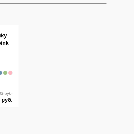
uky
pink
33 руб.
 руб.