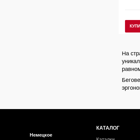
КУП
На стр
уникал
равном
Бегове
эргоно
КАТАЛОГ
Немецкое
Каталки