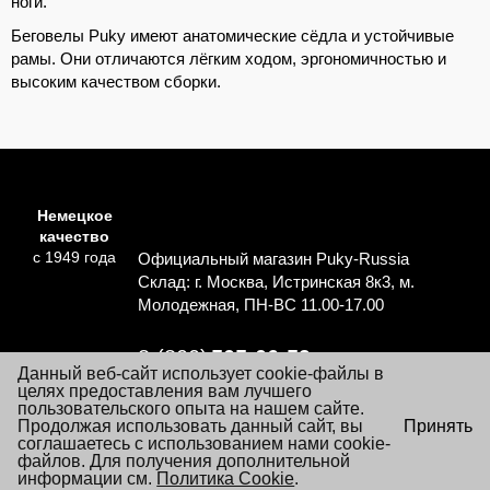
ноги.
Беговелы Puky имеют анатомические сёдла и устойчивые
рамы. Они отличаются лёгким ходом, эргономичностью и
высоким качеством сборки.
Немецкое
качество
с 1949 года
Официальный магазин Puky-Russia
Склад: г. Москва, Истринская 8к3, м.
Молодежная, ПН-ВС 11.00-17.00
8 (800)
505-06-59
Данный веб-сайт использует cookie-файлы в
Перезвоните мне
целях предоставления вам лучшего
пользовательского опыта на нашем сайте.
×
Продолжая использовать данный сайт, вы
Принять
Согласие на обработку персональных данных
Посещая настоящий сайт Вы даете согласие на обработку
соглашаетесь с использованием нами cookie-
Политика обработки персональных данных
файлов «cookie», пользовательских данных
файлов. Для получения дополнительной
…
Подробнее
информации см.
Условия заказа и покупки товаров
Политика Cookie
.