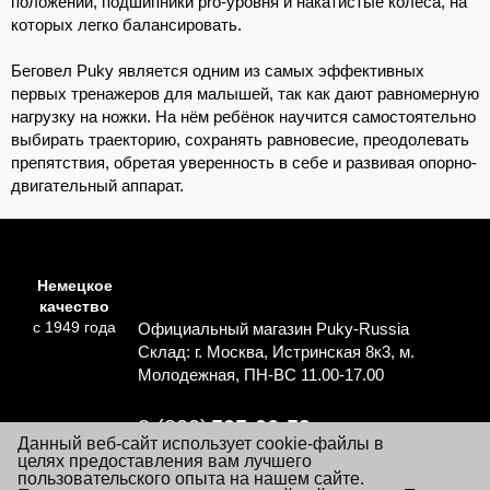
положении, подшипники pro-уровня и накатистые колеса, на
которых легко балансировать.
Беговел Puky является одним из самых эффективных
первых тренажеров для малышей, так как дают равномерную
нагрузку на ножки. На нём ребёнок научится самостоятельно
выбирать траекторию, сохранять равновесие, преодолевать
препятствия, обретая уверенность в себе и развивая опорно-
двигательный аппарат.
Немецкое
качество
с 1949 года
Официальный магазин Puky-Russia
Склад: г. Москва, Истринская 8к3, м.
Молодежная, ПН-ВС 11.00-17.00
8 (800)
505-06-59
Данный веб-сайт использует cookie-файлы в
Перезвоните мне
целях предоставления вам лучшего
пользовательского опыта на нашем сайте.