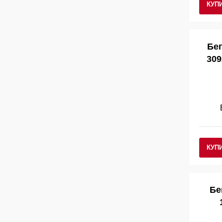
КУП
Бег
309
КУП
Бе