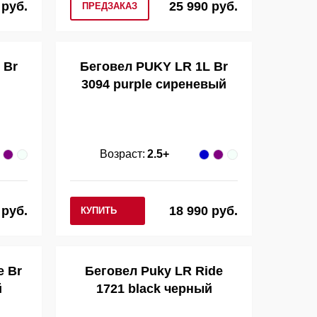
 руб.
25 990 руб.
ПРЕДЗАКАЗ
 Br
Беговел PUKY LR 1L Br
3094 purple сиреневый
Возраст:
2.5+
 руб.
18 990 руб.
КУПИТЬ
e Br
Беговел Puky LR Ride
й
1721 black черный