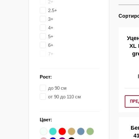
2+
2.5+
Сортиро
3+
4+
5+
Уцен
6+
XL 
gr
7+
Рост:
до 90 см
от 90 до 110 см
ПРЕ
Цвет:
Бе
4