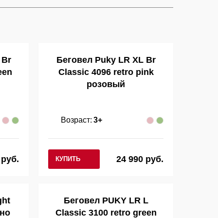
 Br
Беговел Puky LR XL Br
een
Classic 4096 retro pink
розовый
Возраст:
3+
 руб.
24 990 руб.
КУПИТЬ
ght
Беговел PUKY LR L
жно
Classic 3100 retro green