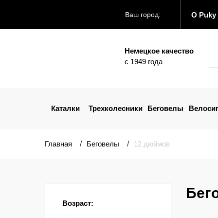
О Puky
Ваш город:
Немецкое качество
с 1949 года
Каталки
Трехколесники
Беговелы
Велоси
Главная
Беговелы
12 дюймов
Бего
Возраст: