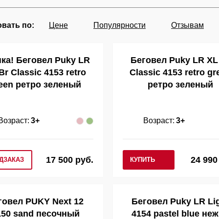
вать по:
Цене
Популярности
Отзывам
ка! Беговел Puky LR
Беговел Puky LR XL
Br Classic 4153 retro
Classic 4153 retro gr
een ретро зеленый
ретро зеленый
Возраст:
3+
Возраст:
3+
17 500 руб.
24 990
ДЗАКАЗ
КУПИТЬ
говел PUKY Next 12
Беговел Puky LR Li
150 sand песочный
4154 pastel blue не