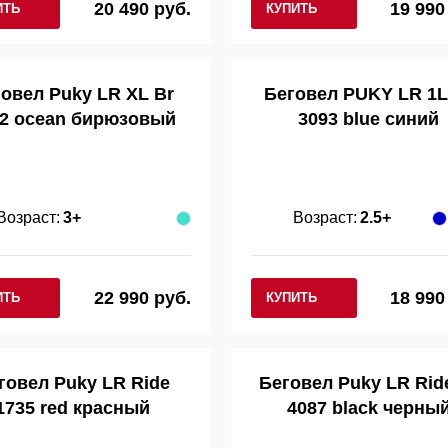
20 490 руб.
19 990
ИТЬ
КУПИТЬ
овел Puky LR XL Br
Беговел PUKY LR 1L
2 ocean бирюзовый
3093 blue синий
Возраст:
3+
Возраст:
2.5+
22 990 руб.
18 990
ИТЬ
КУПИТЬ
говел Puky LR Ride
Беговел Puky LR Rid
1735 red красный
4087 black черны