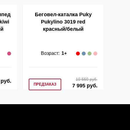
ипед
Беговел-каталка Puky
Б
kiwi
Pukylino 3019 red
Class
ый
красный/белый
Во
Возраст:
1+
2
10 660 руб.
 руб.
ПРЕДЗАКАЗ
7 995 руб.
КУПИ