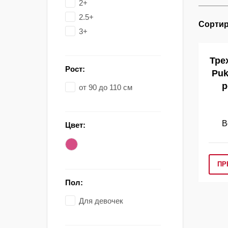
2+
2.5+
Сортир
3+
Тре
Рост:
Puk
р
от 90 до 110 см
В
Цвет:
ПР
Пол:
Для девочек