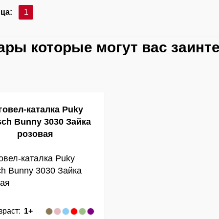
ца:
1
ары которые могут вас заинт
говел-каталка Puky
ch Bunny 3030 Зайка
розовая
зраст:
1+