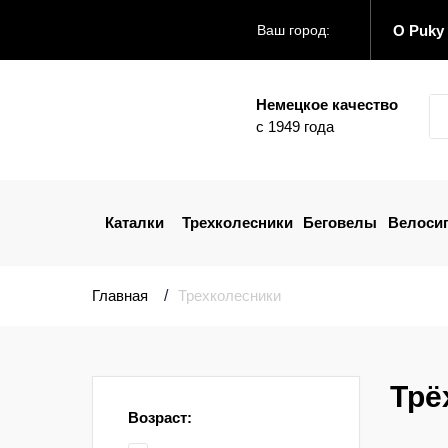
О Puky
Ваш город:
Немецкое качество
с 1949 года
Каталки
Трехколесники
Беговелы
Велоси
Главная
Трехколесники
Трё
Возраст: