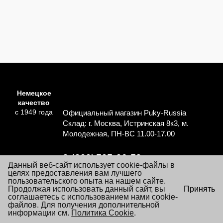
Немецкое
качество
с 1949 года
Официальный магазин Puky-Russia
Склад: г. Москва, Истринская 8к3, м.
Молодежная, ПН-ВС 11.00-17.00
8 (800)
505-06-59
Данный веб-сайт использует cookie-файлы в
Перезвоните мне
целях предоставления вам лучшего
пользовательского опыта на нашем сайте.
×
Продолжая использовать данный сайт, вы
Принять
Согласие на обработку персональных данных
Посещая настоящий сайт Вы даете согласие на обработку
соглашаетесь с использованием нами cookie-
Политика обработки персональных данных
файлов «cookie», пользовательских данных
файлов. Для получения дополнительной
…
Подробнее
информации см.
Условия заказа и покупки товаров
Политика Cookie
.