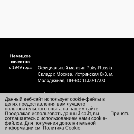
Немецкое
качество
с 1949 года
Официальный магазин Puky-Russia
Склад: г. Москва, Истринская 8к3, м.
Молодежная, ПН-ВС 11.00-17.00
8 (800)
505-06-59
Данный веб-сайт использует cookie-файлы в
Перезвоните мне
целях предоставления вам лучшего
пользовательского опыта на нашем сайте.
×
Продолжая использовать данный сайт, вы
Принять
Согласие на обработку персональных данных
Посещая настоящий сайт Вы даете согласие на обработку
соглашаетесь с использованием нами cookie-
Политика обработки персональных данных
файлов «cookie», пользовательских данных
файлов. Для получения дополнительной
…
Подробнее
информации см.
Условия заказа и покупки товаров
Политика Cookie
.