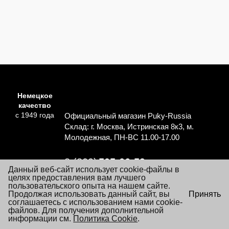
Немецкое
качество
с 1949 года
Официальный магазин Puky-Russia
Склад: г. Москва, Истринская 8к3, м.
Молодежная, ПН-ВС 11.00-17.00
8 (800)
505-06-59
Данный веб-сайт использует cookie-файлы в
Перезвоните мне
целях предоставления вам лучшего
пользовательского опыта на нашем сайте.
×
Продолжая использовать данный сайт, вы
Принять
Согласие на обработку персональных данных
Посещая настоящий сайт Вы даете согласие на обработку
соглашаетесь с использованием нами cookie-
Политика обработки персональных данных
файлов «cookie», пользовательских данных
файлов. Для получения дополнительной
…
Подробнее
информации см.
Условия заказа и покупки товаров
Политика Cookie
.