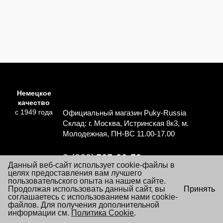
Немецкое
качество
с 1949 года
Официальный магазин Puky-Russia
Склад: г. Москва, Истринская 8к3, м.
Молодежная, ПН-ВС 11.00-17.00
8 (800)
505-06-59
Данный веб-сайт использует cookie-файлы в
Перезвоните мне
целях предоставления вам лучшего
пользовательского опыта на нашем сайте.
×
Продолжая использовать данный сайт, вы
Принять
Согласие на обработку персональных данных
Посещая настоящий сайт Вы даете согласие на обработку
соглашаетесь с использованием нами cookie-
Политика обработки персональных данных
файлов «cookie», пользовательских данных
файлов. Для получения дополнительной
…
Подробнее
информации см.
Условия заказа и покупки товаров
Политика Cookie
.