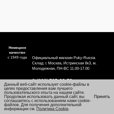
Немецкое
качество
с 1949 года
Официальный магазин Puky-Russia
Склад: г. Москва, Истринская 8к3, м.
Молодежная, ПН-ВС 11.00-17.00
8 (800)
505-06-59
Данный веб-сайт использует cookie-файлы в
Перезвоните мне
целях предоставления вам лучшего
пользовательского опыта на нашем сайте.
×
Продолжая использовать данный сайт, вы
Принять
Согласие на обработку персональных данных
Посещая настоящий сайт Вы даете согласие на обработку
соглашаетесь с использованием нами cookie-
Политика обработки персональных данных
файлов «cookie», пользовательских данных
файлов. Для получения дополнительной
…
Подробнее
информации см.
Условия заказа и покупки товаров
Политика Cookie
.