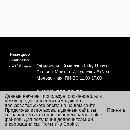
Немецкое
качество
с 1949 года
Официальный магазин Puky-Russia
Склад: г. Москва, Истринская 8к3, м.
Молодежная, ПН-ВС 11.00-17.00
8 (800)
505-06-59
Данный веб-сайт использует cookie-файлы в
Перезвоните мне
целях предоставления вам лучшего
пользовательского опыта на нашем сайте.
×
Продолжая использовать данный сайт, вы
Принять
Согласие на обработку персональных данных
Посещая настоящий сайт Вы даете согласие на обработку
соглашаетесь с использованием нами cookie-
Политика обработки персональных данных
файлов «cookie», пользовательских данных
файлов. Для получения дополнительной
…
Подробнее
информации см.
Условия заказа и покупки товаров
Политика Cookie
.