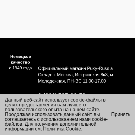
Немецкое
качество
с 1949 года
Официальный магазин Puky-Russia
Склад: г. Москва, Истринская 8к3, м.
Молодежная, ПН-ВС 11.00-17.00
8 (800)
505-06-59
Данный веб-сайт использует cookie-файлы в
Перезвоните мне
целях предоставления вам лучшего
пользовательского опыта на нашем сайте.
×
Продолжая использовать данный сайт, вы
Принять
Согласие на обработку персональных данных
Посещая настоящий сайт Вы даете согласие на обработку
соглашаетесь с использованием нами cookie-
Политика обработки персональных данных
файлов «cookie», пользовательских данных
файлов. Для получения дополнительной
…
Подробнее
информации см.
Условия заказа и покупки товаров
Политика Cookie
.