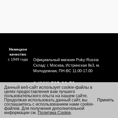
Немецкое
качество
с 1949 года
Официальный магазин Puky-Russia
Склад: г. Москва, Истринская 8к3, м.
Молодежная, ПН-ВС 11.00-17.00
8 (800)
505-06-59
Данный веб-сайт использует cookie-файлы в
Перезвоните мне
целях предоставления вам лучшего
пользовательского опыта на нашем сайте.
×
Продолжая использовать данный сайт, вы
Принять
Согласие на обработку персональных данных
Посещая настоящий сайт Вы даете согласие на обработку
соглашаетесь с использованием нами cookie-
Политика обработки персональных данных
файлов «cookie», пользовательских данных
файлов. Для получения дополнительной
…
Подробнее
информации см.
Условия заказа и покупки товаров
Политика Cookie
.