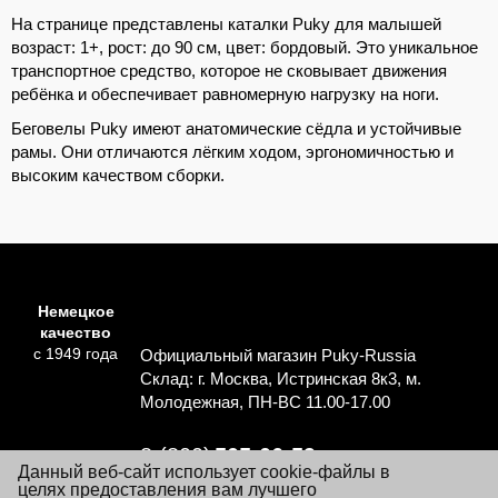
На странице представлены каталки Puky для малышей
возраст: 1+, рост: до 90 см, цвет: бордовый. Это уникальное
транспортное средство, которое не сковывает движения
ребёнка и обеспечивает равномерную нагрузку на ноги.
Беговелы Puky имеют анатомические сёдла и устойчивые
рамы. Они отличаются лёгким ходом, эргономичностью и
высоким качеством сборки.
Немецкое
качество
с 1949 года
Официальный магазин Puky-Russia
Склад: г. Москва, Истринская 8к3, м.
Молодежная, ПН-ВС 11.00-17.00
8 (800)
505-06-59
Данный веб-сайт использует cookie-файлы в
Перезвоните мне
целях предоставления вам лучшего