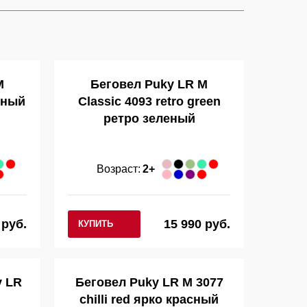
M
Беговел Puky LR M
рный
Classic 4093 retro green
ретро зеленый
Возраст:
2+
 руб.
15 990 руб.
КУПИТЬ
y LR
Беговел Puky LR M 3077
chilli red ярко красный