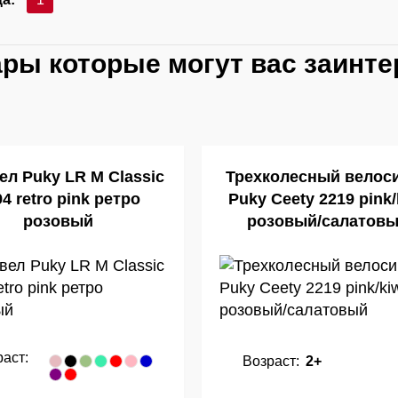
ары которые могут вас заинте
ел Puky LR M Classic
Трехколесный велос
4 retro pink ретро
Puky Ceety 2219 pink/
розовый
розовый/салатов
аст:
Возраст:
2+