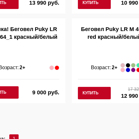
13 990 руб.
10 990
ИТЬ
КУПИТЬ
ка! Беговел Puky LR
Беговел Puky LR M 4
064_1 красный/белый
red красный/белы
Возраст:
2+
Возраст:
2+
17 32
9 000 руб.
ИТЬ
КУПИТЬ
12 990
а:
1