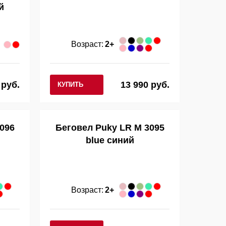
й
Возраст:
2+
 руб.
13 990 руб.
КУПИТЬ
096
Беговел Puky LR M 3095
й
blue синий
Возраст:
2+