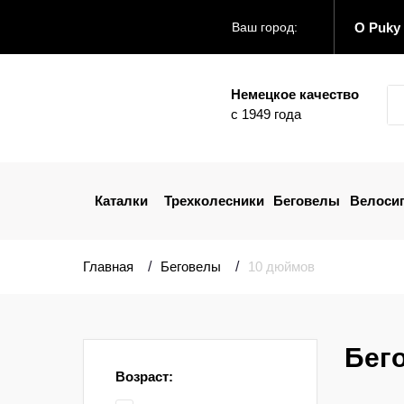
О Puky
Ваш город:
Немецкое качество
с 1949 года
Каталки
Трехколесники
Беговелы
Велоси
Главная
Беговелы
10 дюймов
Бего
Возраст: