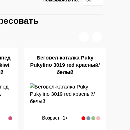
ресовать
ипед
Беговел-каталка Puky
Бего
kiwi
Pukylino 3019 red красный/
ый
белый
Возраст:
1+