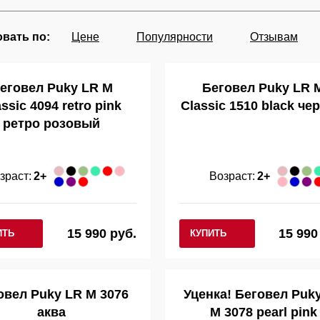
вать по:
Цене
Популярности
Отзывам
еговел Puky LR M
Беговел Puky LR 
ssic 4094 retro pink
Classic 1510 black че
ретро розовый
зраст:
2+
Возраст:
2+
15 990 руб.
15 990
ИТЬ
КУПИТЬ
овел Puky LR M 3076
Уценка! Беговел Puk
аква
M 3078 pearl pink