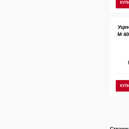
КУП
Уцен
M 4
КУП
Страниц