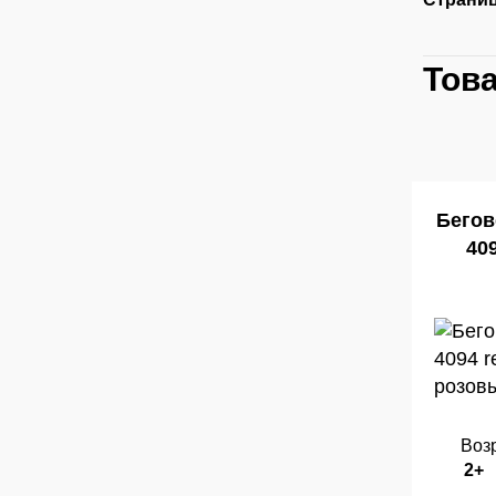
Тов
Бегов
409
Возр
2+