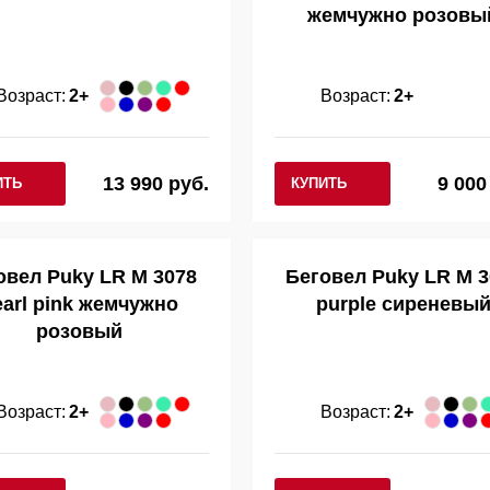
жемчужно розовы
Возраст:
2+
Возраст:
2+
13 990 руб.
9 000
ИТЬ
КУПИТЬ
овел Puky LR M 3078
Беговел Puky LR M 3
earl pink жемчужно
purple сиреневы
розовый
Возраст:
2+
Возраст:
2+