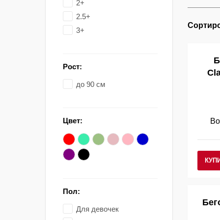
2+
2.5+
Сортиро
3+
Б
Рост:
Cla
до 90 см
Цвет:
Во
КУП
Пол:
Бег
Для девочек