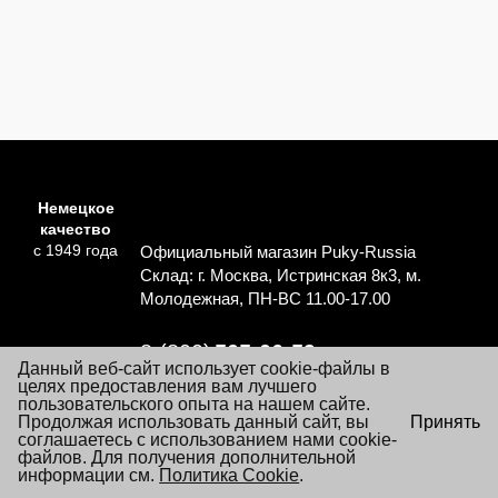
Немецкое
качество
с 1949 года
Официальный магазин Puky-Russia
Склад: г. Москва, Истринская 8к3, м.
Молодежная, ПН-ВС 11.00-17.00
8 (800)
505-06-59
Данный веб-сайт использует cookie-файлы в
Перезвоните мне
целях предоставления вам лучшего
пользовательского опыта на нашем сайте.
×
Продолжая использовать данный сайт, вы
Принять
Согласие на обработку персональных данных
Посещая настоящий сайт Вы даете согласие на обработку
соглашаетесь с использованием нами cookie-
Политика обработки персональных данных
файлов «cookie», пользовательских данных
файлов. Для получения дополнительной
…
Подробнее
информации см.
Условия заказа и покупки товаров
Политика Cookie
.