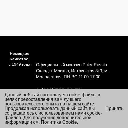
Немецкое
качество
с 1949 года
Официальный магазин Puky-Russia
Склад: г. Москва, Истринская 8к3, м.
Молодежная, ПН-ВС 11.00-17.00
8 (800)
505-06-59
Данный веб-сайт использует cookie-файлы в
Перезвоните мне
целях предоставления вам лучшего
пользовательского опыта на нашем сайте.
×
Продолжая использовать данный сайт, вы
Принять
Согласие на обработку персональных данных
Посещая настоящий сайт Вы даете согласие на обработку
соглашаетесь с использованием нами cookie-
Политика обработки персональных данных
файлов «cookie», пользовательских данных
файлов. Для получения дополнительной
…
Подробнее
информации см.
Условия заказа и покупки товаров
Политика Cookie
.