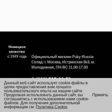
Немецкое
качество
с 1949 года
Официальный магазин Puky-Russia
Склад: г. Москва, Истринская 8к3, м.
Молодежная, ПН-ВС 11.00-17.00
8 (800)
505-06-59
Данный веб-сайт использует cookie-файлы в
Перезвоните мне
целях предоставления вам лучшего
пользовательского опыта на нашем сайте.
×
Продолжая использовать данный сайт, вы
Принять
Согласие на обработку персональных данных
Посещая настоящий сайт Вы даете согласие на обработку
соглашаетесь с использованием нами cookie-
Политика обработки персональных данных
файлов «cookie», пользовательских данных
файлов. Для получения дополнительной
…
Подробнее
информации см.
Условия заказа и покупки товаров
Политика Cookie
.