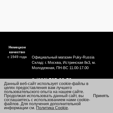
Немецкое
качество
с 1949 года
Официальный магазин Puky-Russia
Склад: г. Москва, Истринская 8к3, м.
Молодежная, ПН-ВС 11.00-17.00
8 (800)
505-06-59
Данный веб-сайт использует cookie-файлы в
Перезвоните мне
целях предоставления вам лучшего
пользовательского опыта на нашем сайте.
×
Продолжая использовать данный сайт, вы
Принять
Согласие на обработку персональных данных
Посещая настоящий сайт Вы даете согласие на обработку
соглашаетесь с использованием нами cookie-
Политика обработки персональных данных
файлов «cookie», пользовательских данных
файлов. Для получения дополнительной
…
Подробнее
информации см.
Условия заказа и покупки товаров
Политика Cookie
.