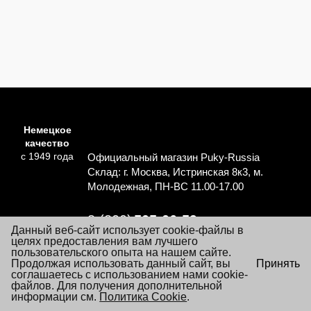
Немецкое
качество
с 1949 года
Официальный магазин Puky-Russia
Склад: г. Москва, Истринская 8к3, м.
Молодежная, ПН-ВС 11.00-17.00
8 (800)
505-06-59
Данный веб-сайт использует cookie-файлы в
Перезвоните мне
целях предоставления вам лучшего
пользовательского опыта на нашем сайте.
×
Продолжая использовать данный сайт, вы
Принять
Согласие на обработку персональных данных
Посещая настоящий сайт Вы даете согласие на обработку
соглашаетесь с использованием нами cookie-
Политика обработки персональных данных
файлов «cookie», пользовательских данных
файлов. Для получения дополнительной
…
Подробнее
информации см.
Условия заказа и покупки товаров
Политика Cookie
.