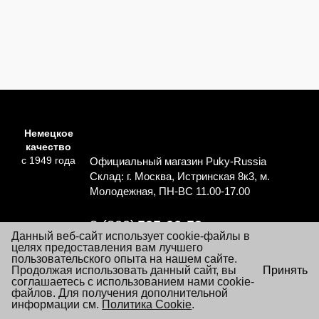
Немецкое
качество
с 1949 года
Официальный магазин Puky-Russia
Склад: г. Москва, Истринская 8к3, м.
Молодежная, ПН-ВС 11.00-17.00
8 (800)
505-06-59
Данный веб-сайт использует cookie-файлы в
Перезвоните мне
целях предоставления вам лучшего
пользовательского опыта на нашем сайте.
×
Продолжая использовать данный сайт, вы
Принять
Согласие на обработку персональных данных
Посещая настоящий сайт Вы даете согласие на обработку
соглашаетесь с использованием нами cookie-
Политика обработки персональных данных
файлов «cookie», пользовательских данных
файлов. Для получения дополнительной
…
Подробнее
информации см.
Условия заказа и покупки товаров
Политика Cookie
.