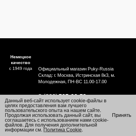
Немецкое
качество
с 1949 года
Официальный магазин Puky-Russia
Склад: г. Москва, Истринская 8к3, м.
Молодежная, ПН-ВС 11.00-17.00
8 (800)
505-06-59
Данный веб-сайт использует cookie-файлы в
Перезвоните мне
целях предоставления вам лучшего
пользовательского опыта на нашем сайте.
×
Продолжая использовать данный сайт, вы
Принять
Согласие на обработку персональных данных
Посещая настоящий сайт Вы даете согласие на обработку
соглашаетесь с использованием нами cookie-
Политика обработки персональных данных
файлов «cookie», пользовательских данных
файлов. Для получения дополнительной
…
Подробнее
информации см.
Условия заказа и покупки товаров
Политика Cookie
.