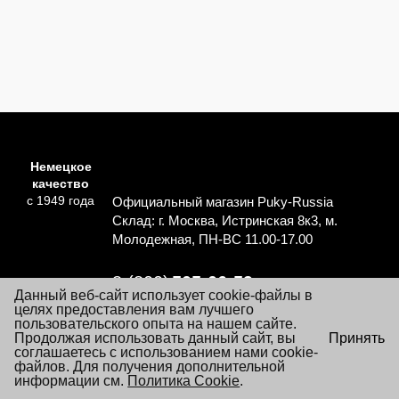
Немецкое
качество
с 1949 года
Официальный магазин Puky-Russia
Склад: г. Москва, Истринская 8к3, м.
Молодежная, ПН-ВС 11.00-17.00
8 (800)
505-06-59
Данный веб-сайт использует cookie-файлы в
Перезвоните мне
целях предоставления вам лучшего
пользовательского опыта на нашем сайте.
×
Продолжая использовать данный сайт, вы
Принять
Согласие на обработку персональных данных
Посещая настоящий сайт Вы даете согласие на обработку
соглашаетесь с использованием нами cookie-
Политика обработки персональных данных
файлов «cookie», пользовательских данных
файлов. Для получения дополнительной
…
Подробнее
информации см.
Условия заказа и покупки товаров
Политика Cookie
.