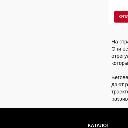
КУП
На стр
Они ос
отрегу
которы
Бегове
дают р
траект
развив
КАТАЛОГ