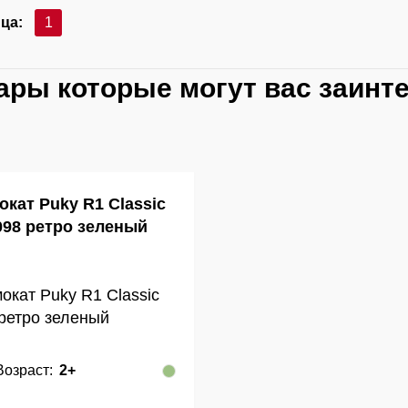
ца:
1
ары которые могут вас заинт
окат Puky R1 Classic
098 ретро зеленый
Возраст:
2+