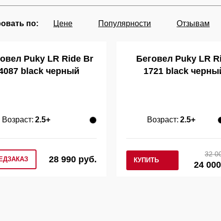
овать по:
Цене
Популярности
Отзывам
овел Puky LR Ride Br
Беговел Puky LR R
4087 black черный
1721 black черны
Возраст:
2.5+
Возраст:
2.5+
32 0
28 990 руб.
ЕДЗАКАЗ
КУПИТЬ
24 000