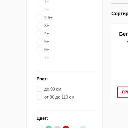
1+
2+
Сортир
2.5+
3+
4+
Бег
5+
6+
7+
Рост:
до 90 см
ПР
от 90 до 110 см
Цвет: